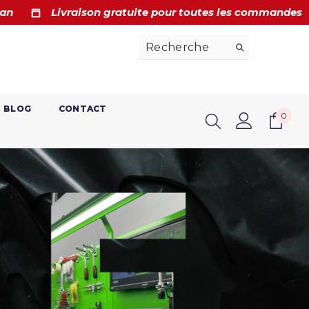
 les commandes
Délai de retour de 14 jours
BLOG
CONTACT
0
0
articl