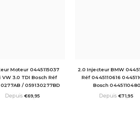
cteur Moteur 0445115037
2.0 Injecteur BMW 0445
i VW 3.0 TDI Bosch Réf
Réf 0445110616 04451
30277AB / 059130277BD
Bosch 044511048
Depuis
Depuis
€69,95
€71,95