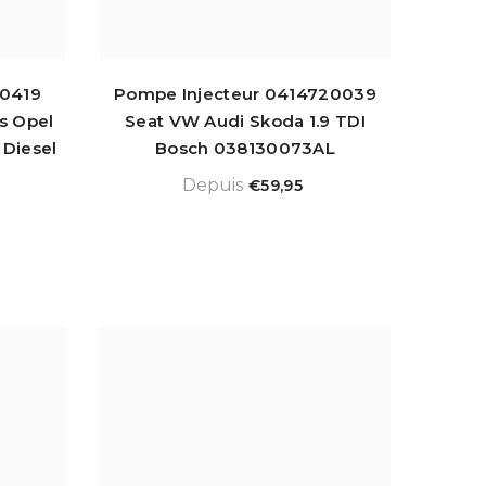
10419
Pompe Injecteur 0414720039
s Opel
Seat VW Audi Skoda 1.9 TDI
 Diesel
Bosch 038130073AL
Depuis
€59,95