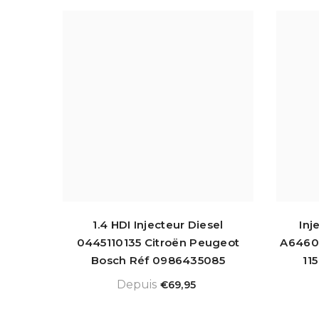
1.4 HDI Injecteur Diesel
Inj
0445110135 Citroën Peugeot
A6460
Bosch Réf 0986435085
11
Depuis
€69,95